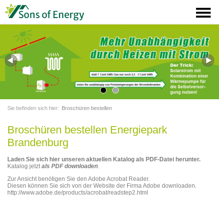
Sie befinden sich hier:
Broschüren bestellen
Broschüren bestellen Energiepark
Brandenburg
Laden Sie sich hier unseren aktuellen Katalog als PDF-Datei herunter.
Katalog jetzt
als PDF downloaden
.
Zur Ansicht benötigen Sie den Adobe Acrobat Reader.
Diesen können Sie sich von der Website der Firma Adobe downloaden.
http://www.adobe.de/products/acrobat/readstep2.html