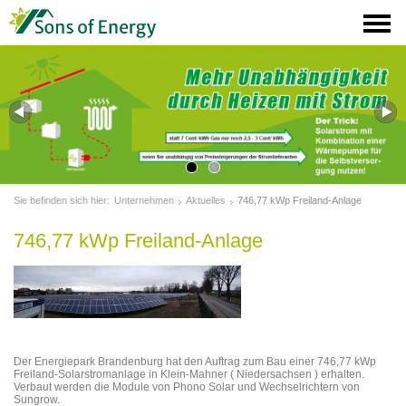
Sie befinden sich hier:
Unternehmen
Aktuelles
746,77 kWp Freiland-Anlage
746,77 kWp Freiland-Anlage
Der Energiepark Brandenburg hat den Auftrag zum Bau einer 746,77 kWp
Freiland-Solarstromanlage in Klein-Mahner ( Niedersachsen ) erhalten.
Verbaut werden die Module von Phono Solar und Wechselrichtern von
Sungrow.