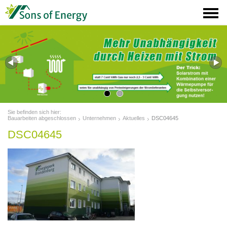
Sie befinden sich hier:
Bauarbeiten abgeschlossen
Unternehmen
Aktuelles
DSC04645
DSC04645