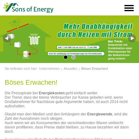
Sie befinden sich hier:
Unternehmen
Aktuelles
Böses Erwachen!
Böses Erwachen!
Die Preisspirale bei
Energiekosten
geht einfach weiter.
Der Trend, dass der kleine Verbraucher zur Kasse gebeten wird, wenn
Großabnehmer für Nachlässe gute Argumente haben, ist auch 2014 nicht
aufzuhalten.
Glaubt man den Medien und den Anhängern der
Energiewende
, wird die
Zahl der Ausnahmen noch steigen.
Auch wenn wir als Konsumenten der verschiedensten Waren vielleicht
davon profitieren, dass Preise stabil bleiben, zu Hause bezahlen wir dann
doch.