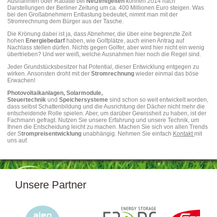
Ausnahmen oder Rabatte bei
Netzentgelten
können 2014 nach
Darstellungen der Berliner Zeitung um ca. 400 Millionen Euro steigen. Was
bei den Großabnehmern Entlastung bedeutet, nimmt man mit der
Stromrechnung dem Bürger aus der Tasche.
Die Krönung dabei ist ja, dass Abnehmer, die über eine begrenzte Zeit
hohen
Energiebedarf
haben, wie Golfplätze, auch einen Antrag auf
Nachlass stellen dürfen. Nichts gegen Golfer, aber wird hier nicht ein wenig
übertrieben? Und wer weiß, welche Ausnahmen hier noch die Regel sind.
Jeder Grundstücksbesitzer hat Potential, dieser Entwicklung entgegen zu
wirken. Ansonsten droht mit der
Stromrechnung
wieder einmal das böse
Erwachen!
Photovoltaikanlagen, Solarmodule,
Steuertechnik
und
Speichersysteme
sind schon so weit entwickelt worden,
dass selbst Schattenbildung und die Ausrichtung der Dächer nicht mehr die
entscheidende Rolle spielen. Aber, um darüber Gewissheit zu haben, ist der
Fachmann gefragt. Nutzen Sie unsere Erfahrung und unsere Technik, um
Ihnen die Entscheidung leicht zu machen. Machen Sie sich von allen Trends
der S
trompreisentwicklung
unabhängig. Nehmen Sie einfach
Kontakt
mit
uns auf.
Unsere Partner