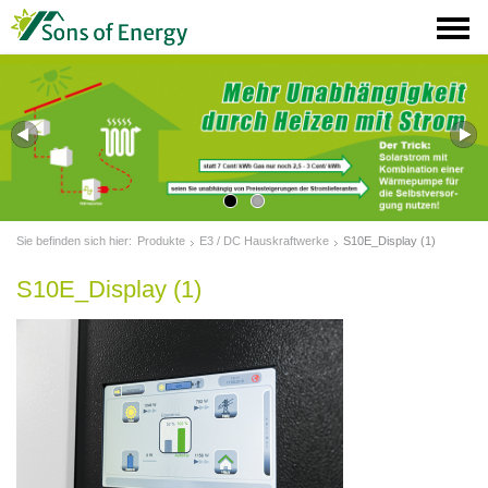
Sie befinden sich hier:
Produkte
E3 / DC Hauskraftwerke
S10E_Display (1)
S10E_Display (1)