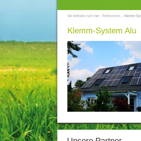
Sie befinden sich hier:
Referenzen
Klemm-Sys
Klemm-System Alu
Unsere Partner