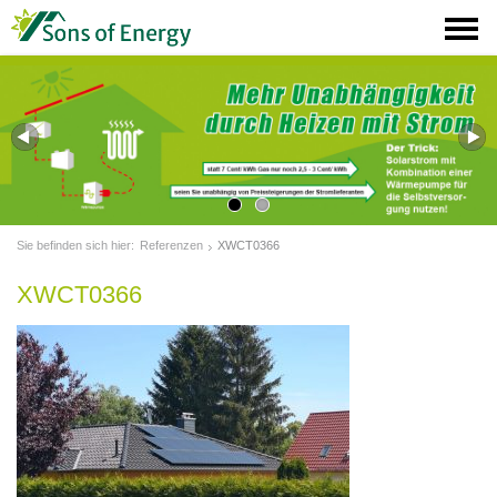
Sie befinden sich hier:
Referenzen
XWCT0366
XWCT0366