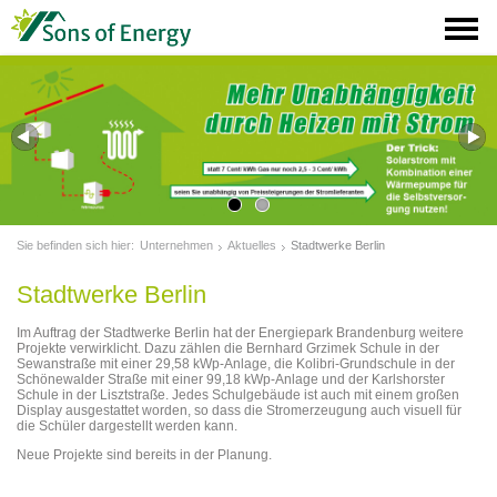
Sie befinden sich hier:
Unternehmen
Aktuelles
Stadtwerke Berlin
Stadtwerke Berlin
Im Auftrag der Stadtwerke Berlin hat der Energiepark Brandenburg weitere
Projekte verwirklicht. Dazu zählen die Bernhard Grzimek Schule in der
Sewanstraße mit einer 29,58 kWp-Anlage, die Kolibri-Grundschule in der
Schönewalder Straße mit einer 99,18 kWp-Anlage und der Karlshorster
Schule in der Lisztstraße. Jedes Schulgebäude ist auch mit einem großen
Display ausgestattet worden, so dass die Stromerzeugung auch visuell für
die Schüler dargestellt werden kann.
Neue Projekte sind bereits in der Planung.